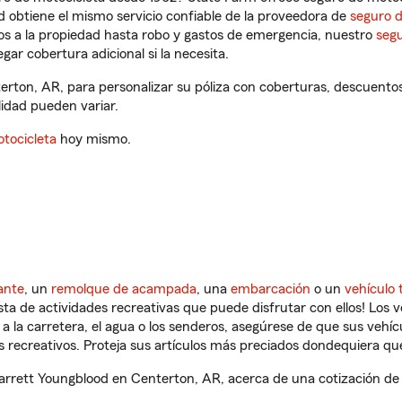
 obtiene el mismo servicio confiable de la proveedora de
seguro 
os a la propiedad hasta robo y gastos de emergencia, nuestro
segu
gar cobertura adicional si la necesita.
erton, AR, para personalizar su póliza con coberturas, descuent
ilidad pueden variar.
tocicleta
hoy mismo.
ante
, un
remolque de acampada
, una
embarcación
o un
vehículo 
ista de actividades recreativas que puede disfrutar con ellos! Los 
a la carretera, el agua o los senderos, asegúrese de que sus vehí
 recreativos. Proteja sus artículos más preciados dondequiera qu
rrett Youngblood en Centerton, AR, acerca de una cotización de s