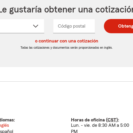
Le gustaría obtener una cotizació
cione
Código postal
Ingresa
Ingresa
Obteng
_____
un
un
re
código
código
cto
o continuar con una cotización
postal
postal
de
de
Todas las cotizaciones y documentos serán proporcionados en inglés.
egable
5
5
dígitos
dígitos
diomas:
Horas de oficina (
CST
):
nglés
Lun. - vie. de 8:30 AM a 5:00
spañol
PM