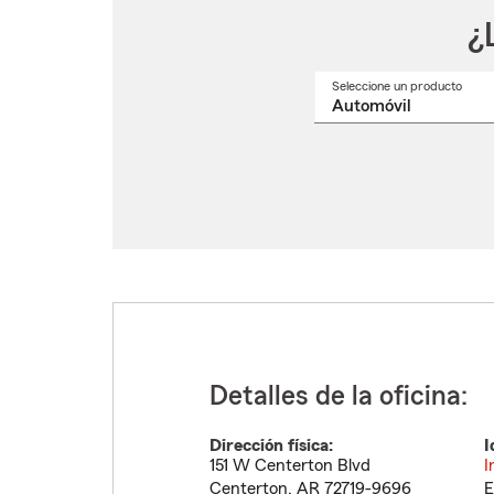
¿
Seleccione un producto
Selec
un
nomb
de
produ
del
menú
despl
Detalles de la oficina:
Dirección física:
I
151 W Centerton Blvd
I
Centerton
,
AR
72719-9696
E