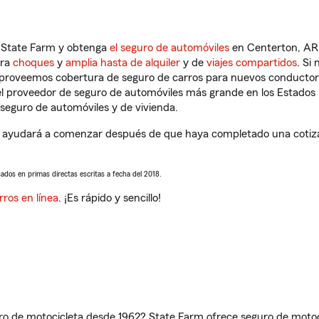
n State Farm y obtenga
el seguro de automóviles
en Centerton, AR 
tra
choques
y
amplia hasta de alquiler
y de
viajes compartidos
. Si
s proveemos cobertura de seguro de carros para nuevos conductores
l proveedor de seguro de automóviles más grande en los Estados
seguro de automóviles y de vivienda.
 ayudará a comenzar después de que haya completado una cotizaci
sados en primas directas escritas a fecha del 2018.
rros en línea
. ¡Es rápido y sencillo!
ro de motocicleta desde 1962? State Farm ofrece seguro de motoci