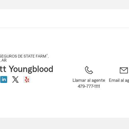
Pasar
al
contenido
principal
®
SEGUROS DE STATE FARM
,
, AR
tt Youngblood
Llamar al agente
Email al a
479-777-1111